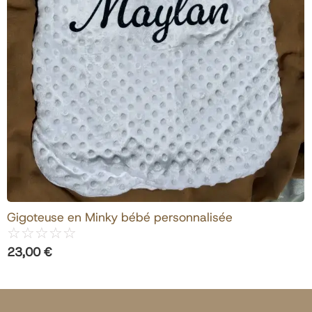
View Products
Gigoteuse en Minky bébé personnalisée
☆
☆
☆
☆
☆
23,00
€