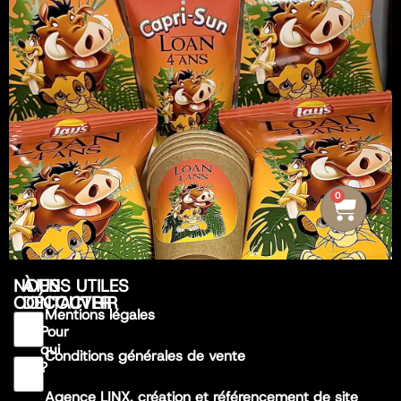
0
NOUS
À
LIENS UTILES
CONTACTER
DÉCOUVRIR
Mentions légales
Pour
qui
Conditions générales de vente
?
Agence LINX, création et référencement de site