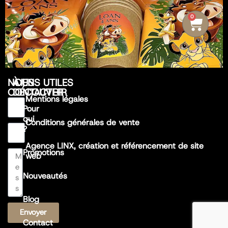
0
NOUS
À
LIENS UTILES
CONTACTER
DÉCOUVRIR
Mentions légales
Pour
qui
Conditions générales de vente
?
Agence LINX, création et référencement de site
Promotions
web
Nouveautés
Blog
Envoyer
Contact