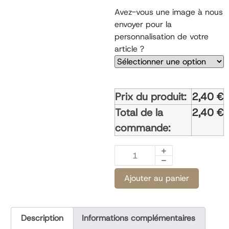
possible une fois votre commande
passée.
Avez-vous une image à nous
envoyer pour la
personnalisation de votre
article ?
Prix du produit:
2,40
€
Total de la
2,40
€
commande:
Ajouter au panier
Description
Informations complémentaires