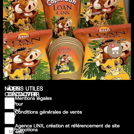
0
NOUS
À
LIENS UTILES
CONTACTER
DÉCOUVRIR
Mentions légales
Pour
qui
Conditions générales de vente
?
Agence LINX, création et référencement de site
Promotions
web