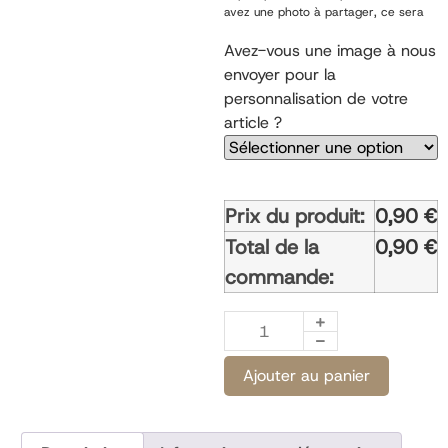
avez une photo à partager, ce sera
possible une fois votre commande
passée.
Avez-vous une image à nous
envoyer pour la
personnalisation de votre
article ?
Prix du produit:
0,90
€
Total de la
0,90
€
commande:
Ajouter au panier