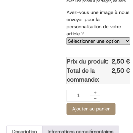
avez une photo à partager, ce sera
possible une fois votre commande
passée.
Avez-vous une image à nous
envoyer pour la
personnalisation de votre
article ?
Prix du produit:
2,50
€
Total de la
2,50
€
commande:
Ajouter au panier
Description
Informations complémentaires