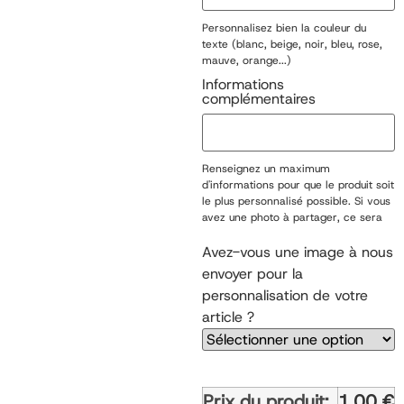
Personnalisez bien la couleur du
texte (blanc, beige, noir, bleu, rose,
mauve, orange...)
Informations
complémentaires
Renseignez un maximum
d'informations pour que le produit soit
le plus personnalisé possible. Si vous
avez une photo à partager, ce sera
possible une fois votre commande
passée.
Avez-vous une image à nous
envoyer pour la
personnalisation de votre
article ?
Prix du produit:
1,00
€