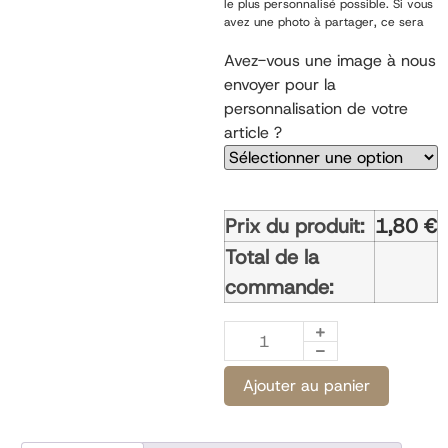
le plus personnalisé possible. Si vous
avez une photo à partager, ce sera
possible une fois votre commande
passée.
Avez-vous une image à nous
envoyer pour la
personnalisation de votre
article ?
Prix du produit:
1,80
€
Total de la
commande:
Ajouter au panier