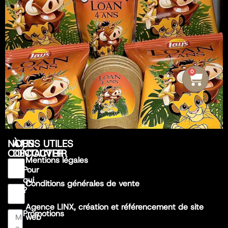
0
NOUS
À
LIENS UTILES
CONTACTER
DÉCOUVRIR
Mentions légales
Pour
qui
Conditions générales de vente
?
Agence LINX, création et référencement de site
Promotions
web